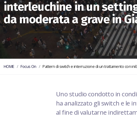
interleuchine in un settin
da moderata a grave in G
HOME
Focus On
Pattern di switch e interruzione di un trattamento con inibit
Uno studio condotto in condizi
ha analizzato gli switch e le 
al fine di valutarne indiretta