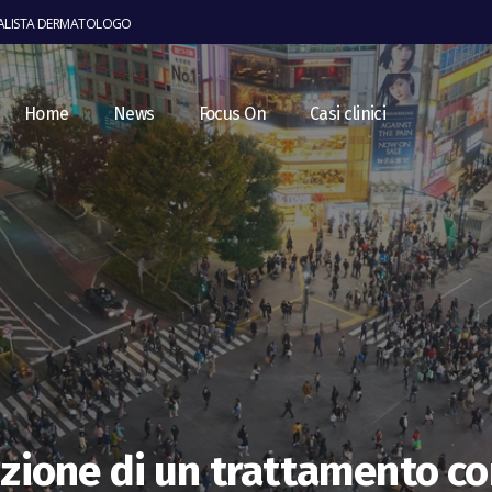
IALISTA DERMATOLOGO
Home
News
Focus On
Casi clinici
zione di un trattamento con