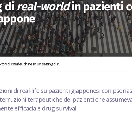
g di
real-world
in pazienti 
iappone
ori di interleuchine in un setting di r...
oni di real-life su pazienti giapponesi con psoria
interruzioni terapeutiche dei pazienti che assumevan
mente efficacia e drug survival